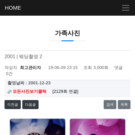
HOME
가족사진
2001 | 웨딩촬영 2
작성자
최고관리자
19-06-09 23:15
조회
3,000회
댓글
0건
촬영날짜 : 2001-12-23
모든사진보기클릭
[2129회 연결]
이전글
다음글
검색
목록