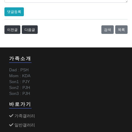
댓글등록
이전글
다음글
검색
목록
가족소개
Dad : PSH
Mom : KDA
Son1 : PJY
Son2 : PJH
Son3 : PJH
바로가기
가족갤러리
일반갤러리