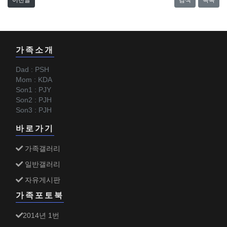
이전글
검색
목록
가족소개
Dad : PSH
Mom : KDA
Son1 : PJY
Son2 : PJH
Son3 : PJH
바로가기
가족갤러리
일반갤러리
자유게시판
가족포토북
2014년 1번