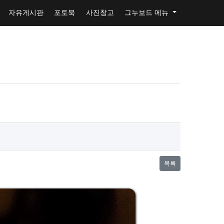
자유게시판
포토북
사진창고
그누보드 메뉴
목록