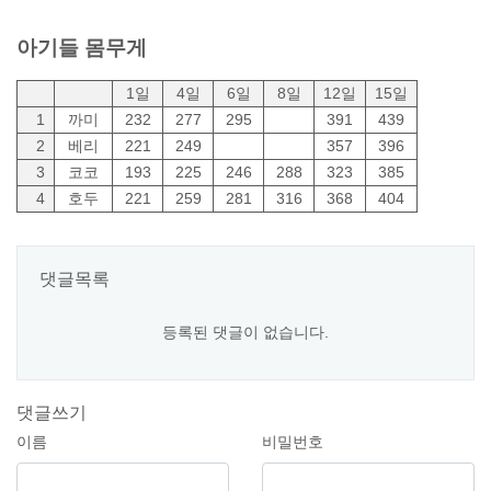
아기들 몸무게
1일
4일
6일
8일
12일
15일
1
까미
232
277
295
391
439
2
베리
221
249
357
396
3
코코
193
225
246
288
323
385
4
호두
221
259
281
316
368
404
댓글목록
등록된 댓글이 없습니다.
댓글쓰기
이름
비밀번호