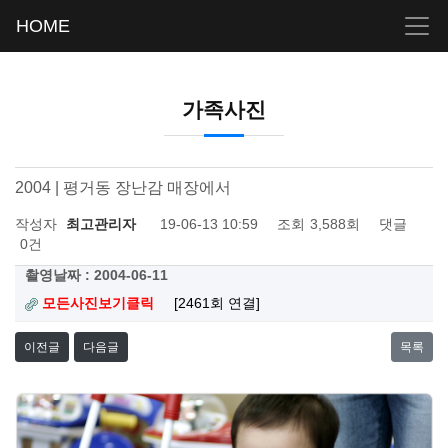
HOME
가족사진
2004 | 평거동 장난감 매장에서
작성자
최고관리자
19-06-13 10:59
조회
3,588회
댓글
0건
촬영날짜 : 2004-06-11
모든사진보기클릭
[2461회 연결]
이전글
다음글
목록