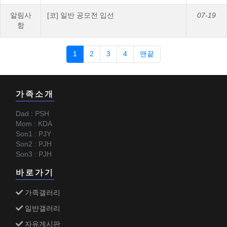
알림사
[코] 일반 공모전 입선
07-19
항
1
2
3
4
맨끝
가족소개
Dad : PSH
Mom : KDA
Son1 : PJY
Son2 : PJH
Son3 : PJH
바로가기
가족갤러리
일반갤러리
자유게시판