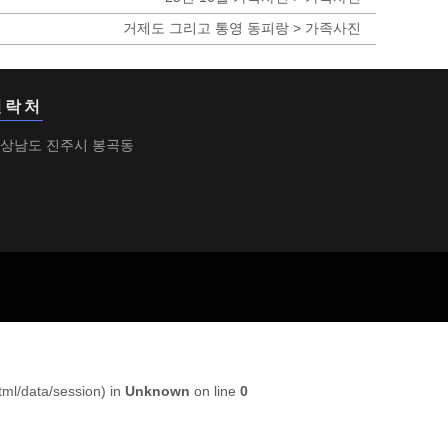
거제도 그리고 통영 동피랑 > 가족사진
연락처
상남도 진주시 봉곡동
html/data/session) in
Unknown
on line
0