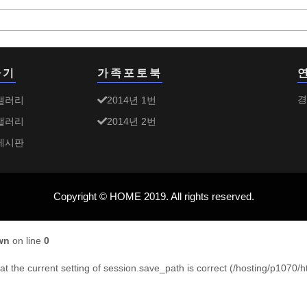
가기
가족포토북
갤러리
2014년 1번
경
갤러리
2014년 2번
게시판
Copyright © HOME 2019. All rights reserved.
wn
on line
0
that the current setting of session.save_path is correct (/hosting/p1070/