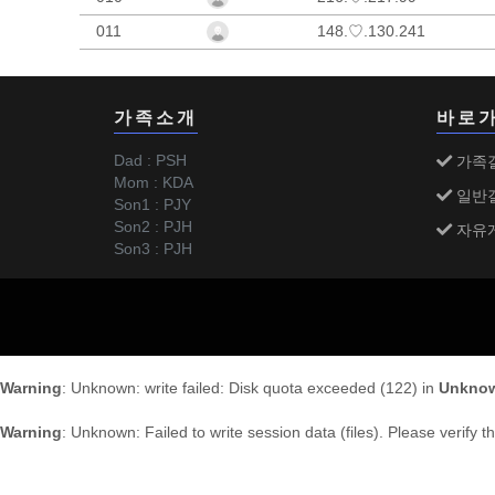
011
148.♡.130.241
가족소개
바로
Dad : PSH
가족
Mom : KDA
일반
Son1 : PJY
Son2 : PJH
자유
Son3 : PJH
Warning
: Unknown: write failed: Disk quota exceeded (122) in
Unkno
Warning
: Unknown: Failed to write session data (files). Please verify 