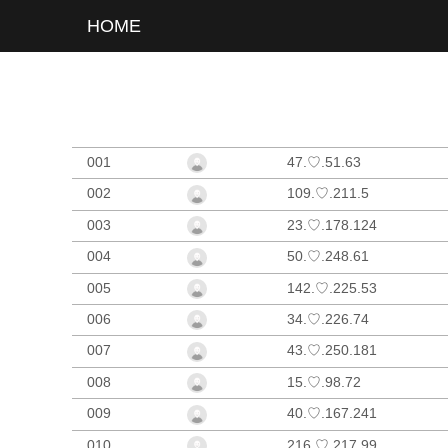
HOME
001
47.♡.51.63
002
109.♡.211.5
003
23.♡.178.124
004
50.♡.248.61
005
142.♡.225.53
006
34.♡.226.74
007
43.♡.250.181
008
15.♡.98.72
009
40.♡.167.241
010
216.♡.217.99